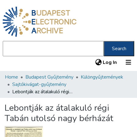
B
UDAPEST
E
LECTRONIC
A
RCHIVE
Search
(current
Log In
Home
Budapest Gyűjtemény
Különgyűjtemények
Communities & Collections
Sajtókivágat-gyűjtemény
All of DSpace
Lebontják az átalakuló régi Tabán utolsó nagy bérházát
Statistics
Lebontják az átalakuló régi
About us
Tabán utolsó nagy bérházát