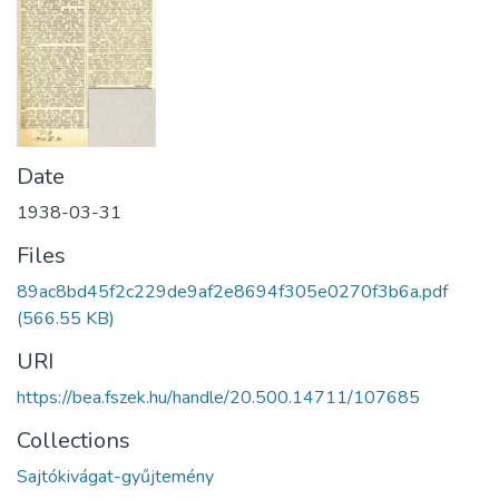
Date
1938-03-31
Files
89ac8bd45f2c229de9af2e8694f305e0270f3b6a.pdf
(566.55 KB)
URI
https://bea.fszek.hu/handle/20.500.14711/107685
Collections
Sajtókivágat-gyűjtemény