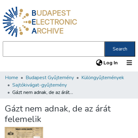
B
UDAPEST
E
LECTRONIC
A
RCHIVE
Search
(current
Log In
Home
Budapest Gyűjtemény
Különgyűjtemények
Communities & Collections
Sajtókivágat-gyűjtemény
All of DSpace
Gázt nem adnak, de az árát felemelik
Statistics
Gázt nem adnak, de az árát
About us
felemelik