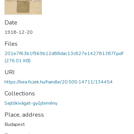
Date
1918-12-20
Files
201e7f63b1f969b12d88dac13c827e142781387f.pdf
(276.01 KB)
URI
https://bea.fszek.hu/handle/20.500.14711/134454
Collections
Sajtókivágat-gyűjtemény
Place, address
Budapest