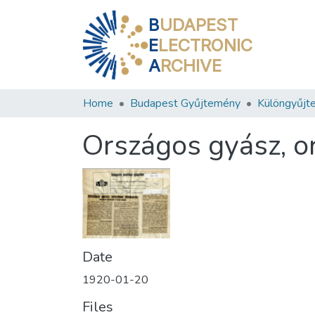
B
UDAPEST
E
LECTRONIC
A
RCHIVE
Home
Budapest Gyűjtemény
Különgyűjt
Országos gyász, or
Date
1920-01-20
Files