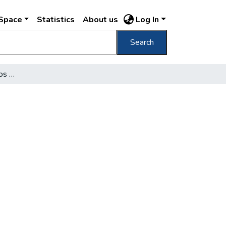
DSpace
Statistics
About us
Log In
Search
Országos gyász, országos tiltakozás