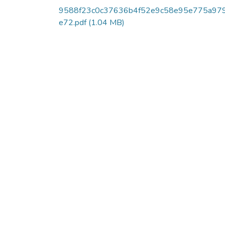
9588f23c0c37636b4f52e9c58e95e775a97
e72.pdf
(1.04 MB)