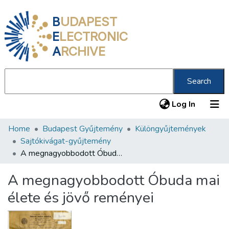
B
UDAPEST
E
LECTRONIC
A
RCHIVE
Search
(current
Log In
Home
Budapest Gyűjtemény
Különgyűjtemények
Communities & Collections
Sajtókivágat-gyűjtemény
All of DSpace
A megnagyobbodott Óbuda mai élete és jövő reményei
Statistics
A megnagyobbodott Óbuda mai
About us
élete és jövő reményei