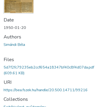
Date
1950-01-20
Authors
Simándi Béla
Files
5d7f2fc79235eb2ccf654a18347bf40c8f4d07da.pdf
(609.61 KB)
URI
https://bea.fszek.hu/handle/20.500.14711/99216
Collections
Sajtókivágat-gyűjtemény