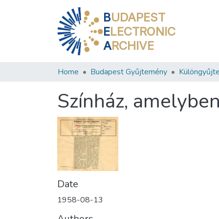
B
UDAPEST
E
LECTRONIC
A
RCHIVE
Home
Budapest Gyűjtemény
Különgyűjt
Színház, amelybe
Date
1958-08-13
Authors