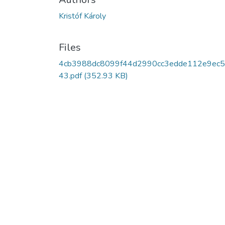
Kristóf Károly
Files
4cb3988dc8099f44d2990cc3edde112e9ec5
43.pdf
(352.93 KB)