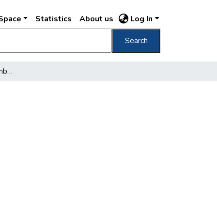
DSpace
Statistics
About us
Log In
Search
Színház, amelyben galambok laknak