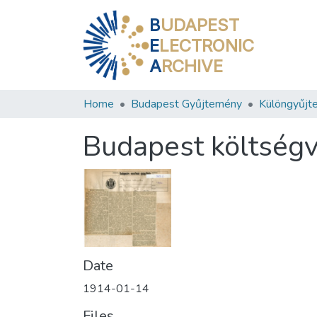
B
UDAPEST
E
LECTRONIC
A
RCHIVE
Home
Budapest Gyűjtemény
Különgyűjt
Budapest költség
Date
1914-01-14
Files