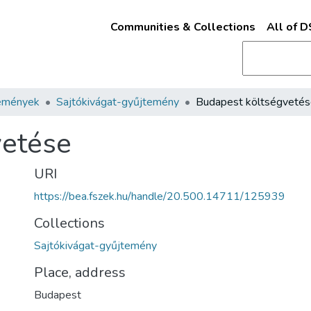
Communities & Collections
All of 
emények
Sajtókivágat-gyűjtemény
Budapest költségveté
vetése
URI
https://bea.fszek.hu/handle/20.500.14711/125939
Collections
Sajtókivágat-gyűjtemény
Place, address
Budapest