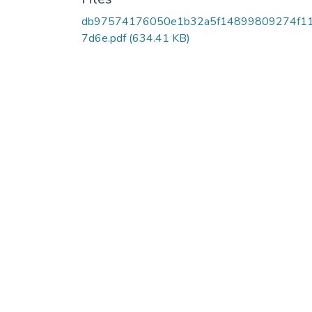
db97574176050e1b32a5f14899809274f1
7d6e.pdf
(634.41 KB)