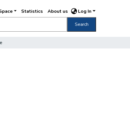
DSpace
Statistics
About us
Log In
Search
se