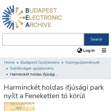
B
UDAPEST
E
LECTRONIC
A
RCHIVE
Search
(current
Log In
Home
Budapest Gyűjtemény
Különgyűjtemények
Communities & Collections
Sajtókivágat-gyűjtemény
All of DSpace
Harminckét holdas ifjúsági park nyílt a Feneketlen tó körül
Statistics
Harminckét holdas ifjúsági park
About us
nyílt a Feneketlen tó körül