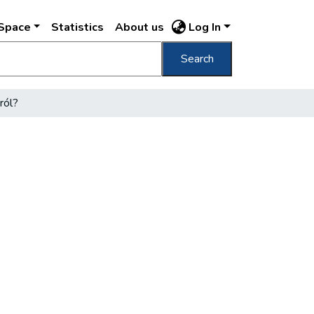
DSpace
Statistics
About us
Log In
Search
ról?