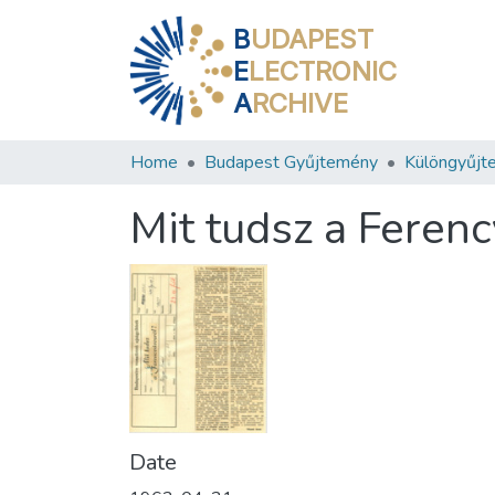
B
UDAPEST
E
LECTRONIC
A
RCHIVE
Home
Budapest Gyűjtemény
Különgyűjt
Mit tudsz a Ferenc
Date