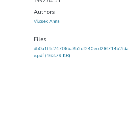
1962-04-21
Authors
Vilcsek Anna
Files
db0a1f4c24706ba8b2df240ecd2f6714b2fda
e.pdf
(463.79 KB)