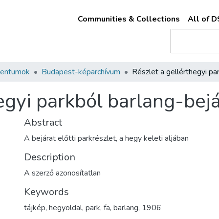
Communities & Collections
All of 
mentumok
Budapest-képarchívum
egyi parkból barlang-bejá
Abstract
A bejárat előtti parkrészlet, a hegy keleti aljában
Description
A szerző azonosítatlan
Keywords
tájkép
,
hegyoldal
,
park
,
fa
,
barlang
,
1906