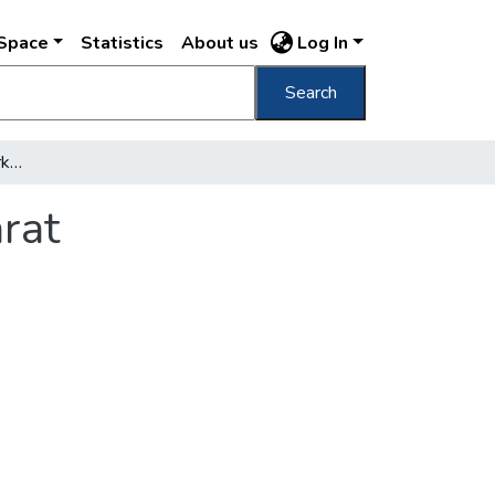
DSpace
Statistics
About us
Log In
Search
Részlet a gellérthegyi parkból barlang-bejárat
rat