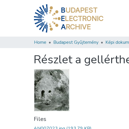
B
UDAPEST
E
LECTRONIC
A
RCHIVE
Home
Budapest Gyűjtemény
Képi doku
Részlet a gellérth
Files
AN007023.jpg
(193.79 KB)