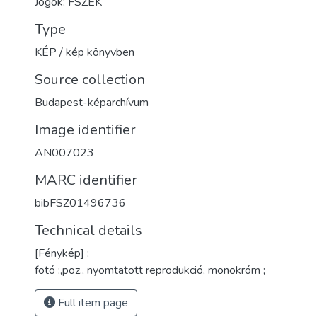
Jogok: FSZEK
Type
KÉP / kép könyvben
Source collection
Budapest-képarchívum
Image identifier
AN007023
MARC identifier
bibFSZ01496736
Technical details
[Fénykép] :
fotó :,poz., nyomtatott reprodukció, monokróm ;
Full item page