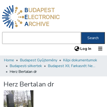
B
UDAPEST
E
LECTRONIC
A
RCHIVE
Search
(current
Log In
Home
Budapest Gyűjtemény
Képi dokumentumok
Communities & Collections
Budapesti sírkertek
Budapest XII, Farkasrét Neológ Zsidó Temető
All of DSpace
Herz Bertalan dr
Statistics
Herz Bertalan dr
About us