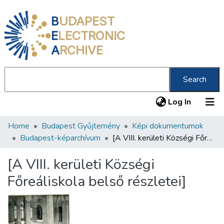
B
UDAPEST
E
LECTRONIC
A
RCHIVE
Search
(current
Log In
Home
Budapest Gyűjtemény
Képi dokumentumok
Communities & Collections
Budapest-képarchívum
[A VIII. kerületi Községi Főreáliskola belső részletei]
All of DSpace
[A VIII. kerületi Községi
Statistics
Főreáliskola belső részletei]
About us