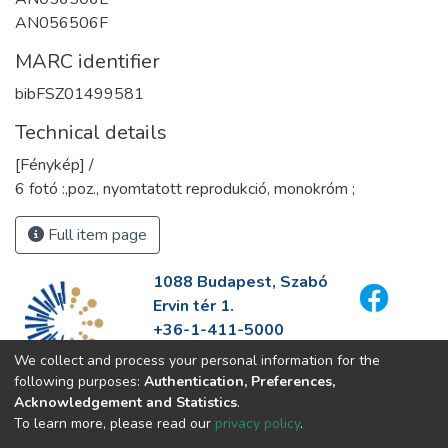
AN056506F
MARC identifier
bibFSZ01499581
Technical details
[Fénykép] /
6 fotó :,poz., nyomtatott reprodukció, monokróm ;
Full item page
1088 Budapest, Szabó
Ervin tér 1.
+36-1-411-5000
info@fszek.hu
We collect and process your personal information for the
https://fszek.hu
following purposes:
Authentication, Preferences,
Acknowledgement and Statistics
.
To learn more, please read our
privacy policy
.