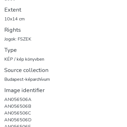
Extent
10x14 cm
Rights
Jogok: FSZEK
Type
KÉP / kép könyvben
Source collection
Budapest-képarchívum
Image identifier
AN056506A
AN056506B
AN056506C
AN056506D
AN056506E