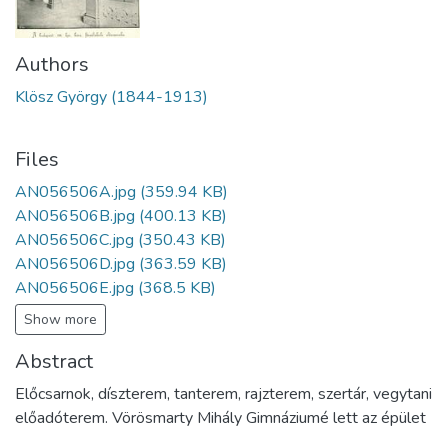
Authors
Klösz György (1844-1913)
Files
AN056506A.jpg
(359.94 KB)
AN056506B.jpg
(400.13 KB)
AN056506C.jpg
(350.43 KB)
AN056506D.jpg
(363.59 KB)
AN056506E.jpg
(368.5 KB)
Show more
Abstract
Előcsarnok, díszterem, tanterem, rajzterem, szertár, vegytani
előadóterem. Vörösmarty Mihály Gimnáziumé lett az épület