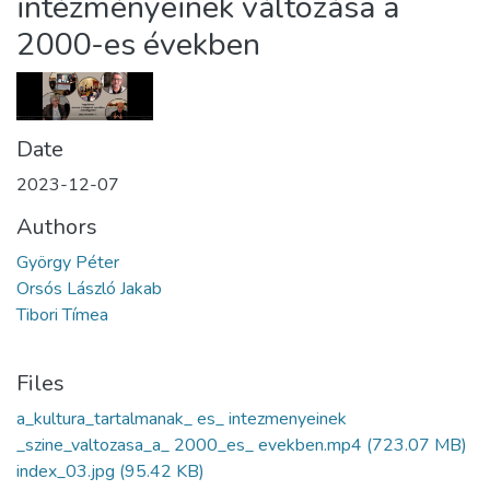
intézményeinek változása a
2000-es években
Date
2023-12-07
Authors
György Péter
Orsós László Jakab
Tibori Tímea
Files
a_kultura_tartalmanak_ es_ intezmenyeinek
_szine_valtozasa_a_ 2000_es_ evekben.mp4
(723.07 MB)
index_03.jpg
(95.42 KB)