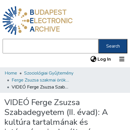
B
UDAPEST
E
LECTRONIC
A
RCHIVE
Search
(current
Log In
Home
Szociológiai Gyűjtemény
Communities & Collections
Ferge Zsuzsa szakmai örökségének nyomában
All of DSpace
VIDEÓ Ferge Zsuzsa Szabadegyetem (II. évad): A kultúra tartalmának és intézményeinek változása a 2000-es években
Statistics
VIDEÓ Ferge Zsuzsa
About us
Szabadegyetem (II. évad): A
kultúra tartalmának és