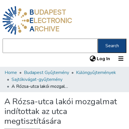
B
UDAPEST
E
LECTRONIC
A
RCHIVE
Search
(current
Log In
Home
Budapest Gyűjtemény
Különgyűjtemények
Communities & Collections
Sajtókivágat-gyűjtemény
All of DSpace
A Rózsa-utca lakói mozgalmat indítottak az utca megtisztítására
Statistics
A Rózsa-utca lakói mozgalmat
About us
indítottak az utca
megtisztítására