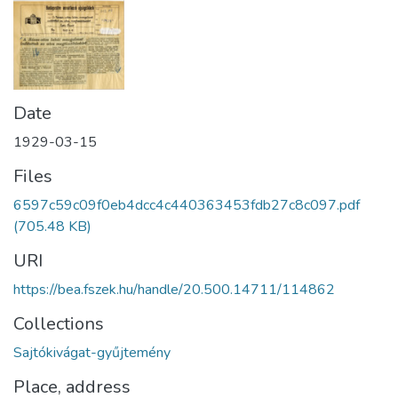
Date
1929-03-15
Files
6597c59c09f0eb4dcc4c440363453fdb27c8c097.pdf
(705.48 KB)
URI
https://bea.fszek.hu/handle/20.500.14711/114862
Collections
Sajtókivágat-gyűjtemény
Place, address