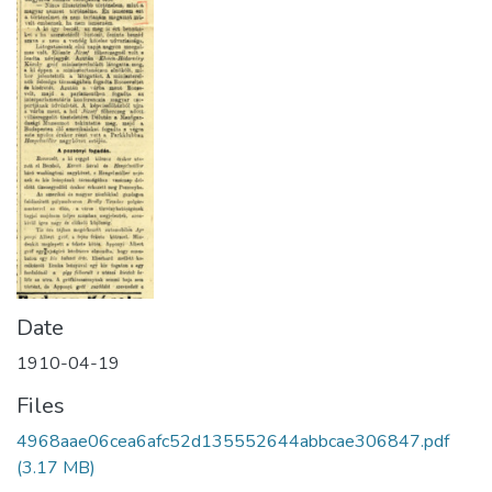
Date
1910-04-19
Files
4968aae06cea6afc52d135552644abbcae306847.pdf
(3.17 MB)