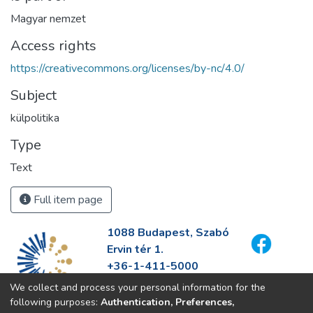
Magyar nemzet
Access rights
https://creativecommons.org/licenses/by-nc/4.0/
Subject
külpolitika
Type
Text
Full item page
1088 Budapest, Szabó
Ervin tér 1.
+36-1-411-5000
info@fszek.hu
We collect and process your personal information for the
https://fszek.hu
following purposes:
Authentication, Preferences,