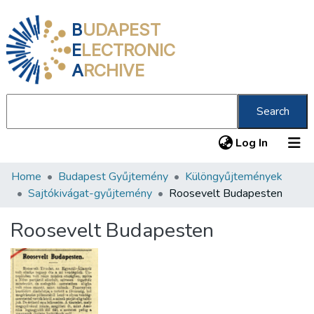
B
UDAPEST
E
LECTRONIC
A
RCHIVE
Search
(current
Log In
Home
Budapest Gyűjtemény
Különgyűjtemények
Communities & Collections
Sajtókivágat-gyűjtemény
Roosevelt Budapesten
All of DSpace
Roosevelt Budapesten
Statistics
About us