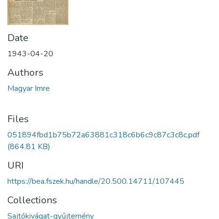
Date
1943-04-20
Authors
Magyar Imre
Files
051894fbd1b75b72a63881c318c6b6c9c87c3c8c.pdf
(864.81 KB)
URI
https://bea.fszek.hu/handle/20.500.14711/107445
Collections
Sajtókivágat-gyűjtemény