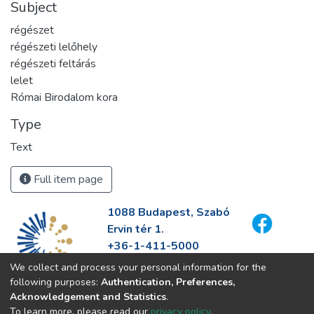
Subject
régészet
régészeti lelőhely
régészeti feltárás
lelet
Római Birodalom kora
Type
Text
Full item page
1088 Budapest, Szabó
Ervin tér 1.
+36-1-411-5000
info@fszek.hu
We collect and process your personal information for the
https://fszek.hu
following purposes:
Authentication, Preferences,
Acknowledgement and Statistics
.
To learn more, please read our
privacy policy
.