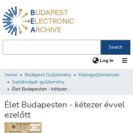
B
UDAPEST
E
LECTRONIC
A
RCHIVE
Search
(current
Log In
Home
Budapest Gyűjtemény
Különgyűjtemények
Communities & Collections
Sajtókivágat-gyűjtemény
All of DSpace
Élet Budapesten - kétezer évvel ezelőtt
Statistics
Élet Budapesten - kétezer évvel
About us
ezelőtt