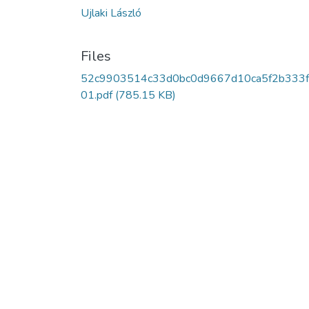
Ujlaki László
Files
52c9903514c33d0bc0d9667d10ca5f2b333f
01.pdf
(785.15 KB)