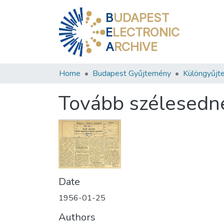
B
UDAPEST
E
LECTRONIC
A
RCHIVE
Home
Budapest Gyűjtemény
Különgyűjt
Tovább szélesedne
Date
1956-01-25
Authors