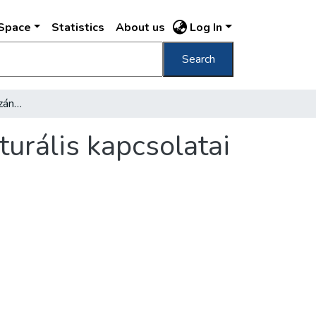
DSpace
Statistics
About us
Log In
Search
Tovább szélesednek hazánk nemzetközi kulturális kapcsolatai
urális kapcsolatai