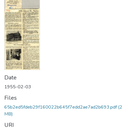
Date
1955-02-03
Files
65b2ed5fdeb29f160022b645f7edd2ae7ad2b693.pdf
(2
MB)
URI