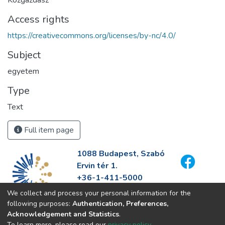
Access rights
https://creativecommons.org/licenses/by-nc/4.0/
Subject
egyetem
Type
Text
Full item page
1088 Budapest, Szabó
Ervin tér 1.
+36-1-411-5000
info@fszek.hu
We collect and process your personal information for the
https://fszek.hu
following purposes:
Authentication, Preferences,
Acknowledgement and Statistics
.
To learn more, please read our
privacy policy
.