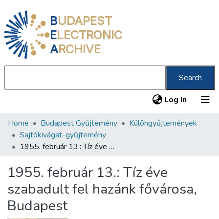
B
UDAPEST
E
LECTRONIC
A
RCHIVE
Search
(current
Log In
Home
Budapest Gyűjtemény
Különgyűjtemények
Communities & Collections
Sajtókivágat-gyűjtemény
All of DSpace
1955. február 13.: Tíz éve szabadult fel hazánk fővárosa, Budapest
Statistics
1955. február 13.: Tíz éve
About us
szabadult fel hazánk fővárosa,
Budapest