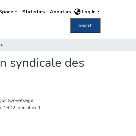
DSpace
Statistics
About us
Log In
Search
Verbandsheim der Transportarbeiter Maison syndicale des Travailleurs de Transport
n syndicale des
ágos Szövetsége,
n. 1902-ben alakult