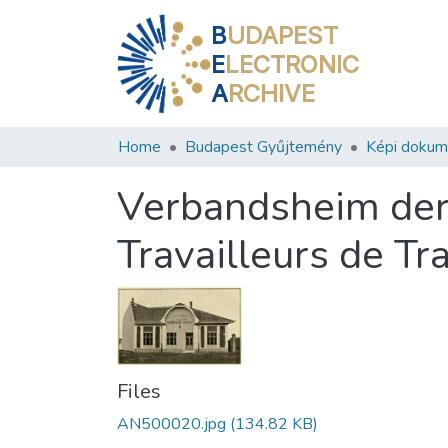
B
UDAPEST
E
LECTRONIC
A
RCHIVE
Home
Budapest Gyűjtemény
Képi doku
Verbandsheim der 
Travailleurs de Tr
Files
AN500020.jpg
(134.82 KB)