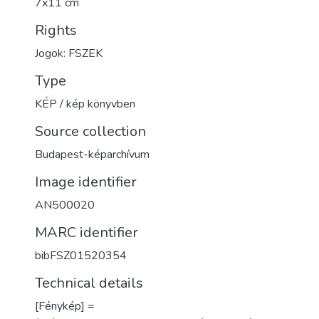
7x11 cm
Rights
Jogok: FSZEK
Type
KÉP / kép könyvben
Source collection
Budapest-képarchívum
Image identifier
AN500020
MARC identifier
bibFSZ01520354
Technical details
[Fénykép] =