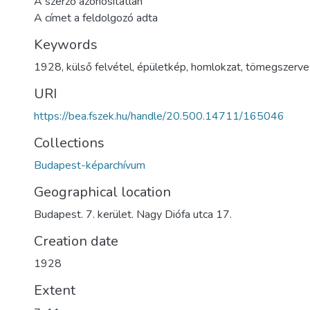
A szerző azonosítatlan
A címet a feldolgozó adta
Keywords
1928
,
külső felvétel
,
épületkép
,
homlokzat
,
tömegszerve
URI
https://bea.fszek.hu/handle/20.500.14711/165046
Collections
Budapest-képarchívum
Geographical location
Budapest. 7. kerület. Nagy Diófa utca 17.
Creation date
1928
Extent