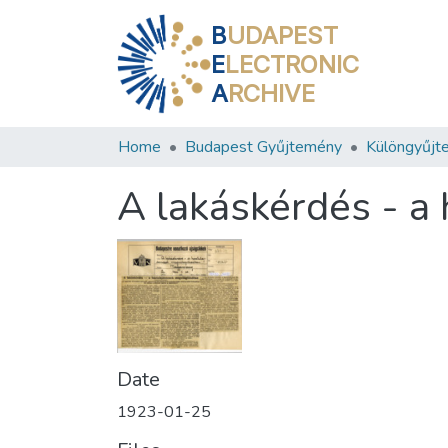
B
UDAPEST
E
LECTRONIC
A
RCHIVE
Home
Budapest Gyűjtemény
Különgyűjt
A lakáskérdés - a
Date
1923-01-25