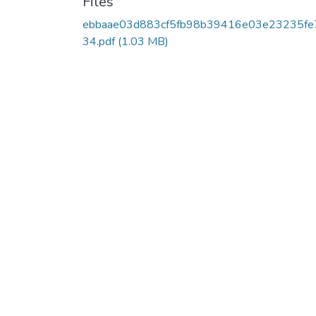
Files
ebbaae03d883cf5fb98b39416e03e23235fe
34.pdf
(1.03 MB)