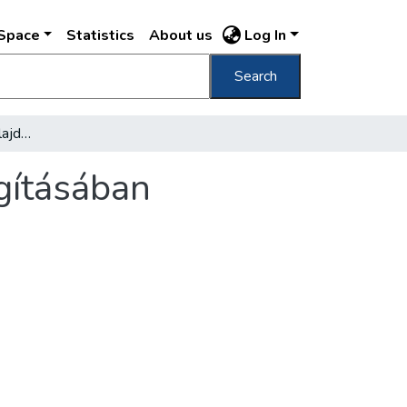
DSpace
Statistics
About us
Log In
Search
A lakáskérdés - a háztulajdonosok megvilágításában
gításában