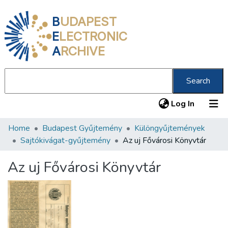
B
UDAPEST
E
LECTRONIC
A
RCHIVE
Search
(current
Log In
Home
Budapest Gyűjtemény
Különgyűjtemények
Communities & Collections
Sajtókivágat-gyűjtemény
Az uj Fővárosi Könyvtár
All of DSpace
Az uj Fővárosi Könyvtár
Statistics
About us