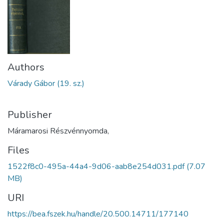
Authors
Várady Gábor (19. sz.)
Publisher
Máramarosi Részvénnyomda,
Files
1522f8c0-495a-44a4-9d06-aab8e254d031.pdf
(7.07
MB)
URI
https://bea.fszek.hu/handle/20.500.14711/177140