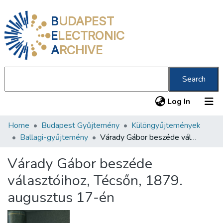
B
UDAPEST
E
LECTRONIC
A
RCHIVE
Search
(current
Log In
Home
Budapest Gyűjtemény
Különgyűjtemények
Communities & Collections
Ballagi-gyűjtemény
Várady Gábor beszéde választóihoz, Técsőn, 1879. augusztus 17-én
All of DSpace
Várady Gábor beszéde
Statistics
választóihoz, Técsőn, 1879.
About us
augusztus 17-én