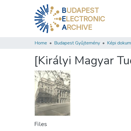
B
UDAPEST
E
LECTRONIC
A
RCHIVE
Home
Budapest Gyűjtemény
Képi doku
[Királyi Magyar 
Files