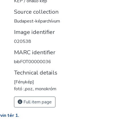
KÉP / önálló kép
Source collection
Budapest-képarchívum
Image identifier
020538
MARC identifier
bibFOT00000036
Technical details
[Fénykép]
fotó :,poz., monokróm
Full item page
in tér 1.