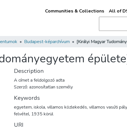
Communities & Collections
All of 
mentumok
Budapest-képarchívum
Tudományegyetem épülete
Description
A címet a feldolgozó adta
Szerző: azonosítatlan személy
Keywords
egyetem
,
iskola
,
villamos közlekedés
,
villamos vasúti pál
felvétel
,
1935 körül
URI