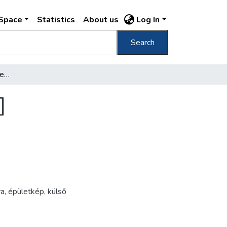
DSpace
Statistics
About us
Log In
Search
[Királyi Magyar Tudományegyetem épülete]
]
ya
,
épületkép
,
külső