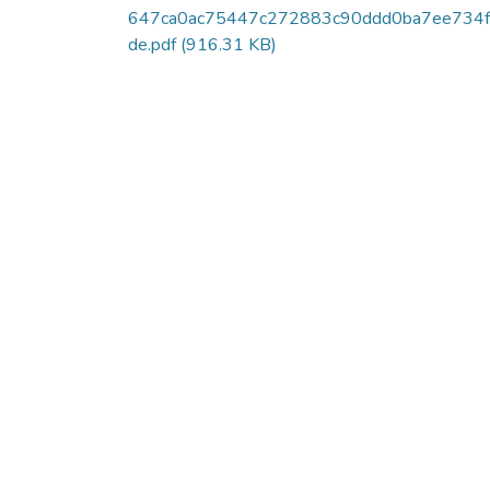
647ca0ac75447c272883c90ddd0ba7ee734
de.pdf
(916.31 KB)