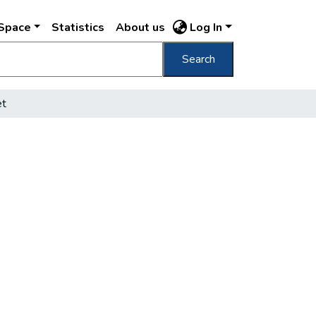
DSpace
Statistics
About us
Log In
Search
et