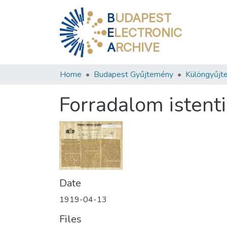
B
UDAPEST
E
LECTRONIC
A
RCHIVE
Home
Budapest Gyűjtemény
Különgyűjt
Forradalom istenti
Date
1919-04-13
Files