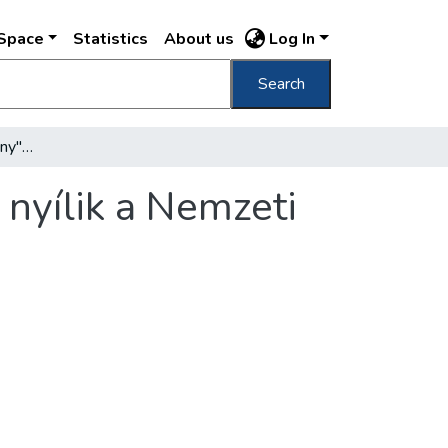
DSpace
Statistics
About us
Log In
Search
"Hároméves az alkotmány" címmel kiállítás nyílik a Nemzeti Szalonban
 nyílik a Nemzeti