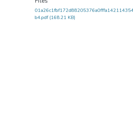
Files
01a26c1fbf172d88205376a0fffa14211435
b4.pdf
(168.21 KB)