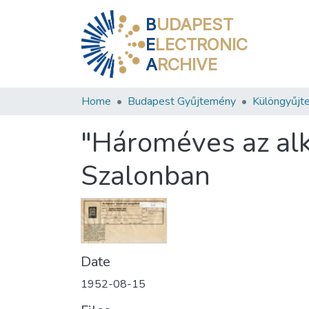
B
UDAPEST
E
LECTRONIC
A
RCHIVE
Home
Budapest Gyűjtemény
Különgyűjt
"Hároméves az alk
Szalonban
Date
1952-08-15