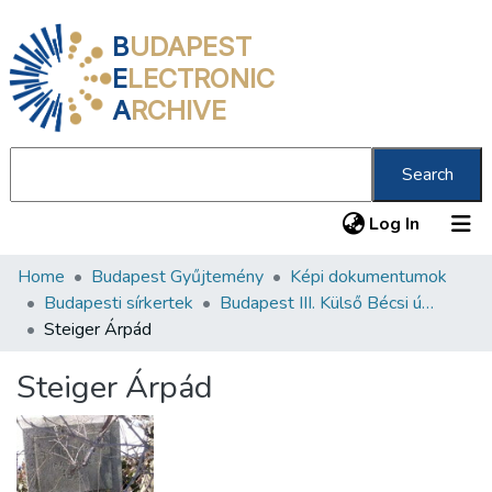
B
UDAPEST
E
LECTRONIC
A
RCHIVE
Search
(current
Log In
Home
Budapest Gyűjtemény
Képi dokumentumok
Communities & Collections
Budapesti sírkertek
Budapest III. Külső Bécsi út 373 Neológ zsidó temető
All of DSpace
Steiger Árpád
Statistics
Steiger Árpád
About us