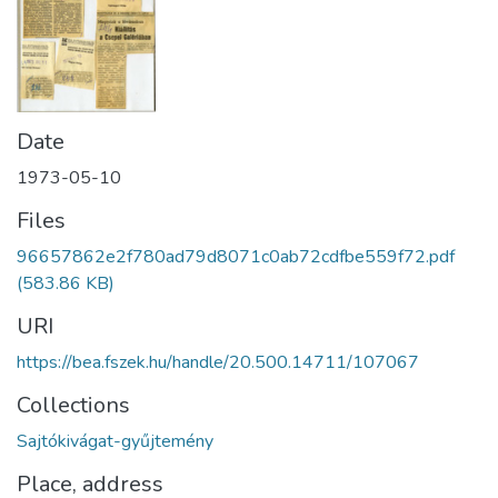
Date
1973-05-10
Files
96657862e2f780ad79d8071c0ab72cdfbe559f72.pdf
(583.86 KB)
URI
https://bea.fszek.hu/handle/20.500.14711/107067
Collections
Sajtókivágat-gyűjtemény
Place, address