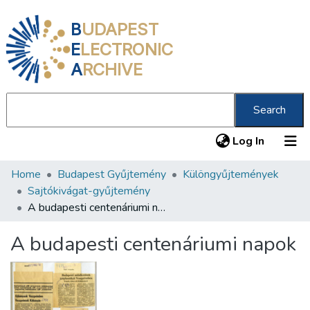
B
UDAPEST
E
LECTRONIC
A
RCHIVE
Search
(current
Log In
Home
Budapest Gyűjtemény
Különgyűjtemények
Communities & Collections
Sajtókivágat-gyűjtemény
All of DSpace
A budapesti centenáriumi napok
Statistics
A budapesti centenáriumi napok
About us