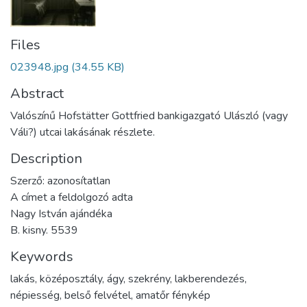
Files
023948.jpg
(34.55 KB)
Abstract
Valószínű Hofstätter Gottfried bankigazgató Ulászló (vagy
Váli?) utcai lakásának részlete.
Description
Szerző: azonosítatlan
A címet a feldolgozó adta
Nagy István ajándéka
B. kisny. 5539
Keywords
lakás
,
középosztály
,
ágy
,
szekrény
,
lakberendezés
,
népiesség
,
belső felvétel
,
amatőr fénykép