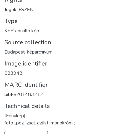
Jogok: FSZEK
Type
KÉP / önálló kép
Source collection
Budapest-képarchívum
Image identifier
023948
MARC identifier
bibFSZ01483212
Technical details
[Fénykép]
fotó :,poz., zsel. ezüst, monokróm ;