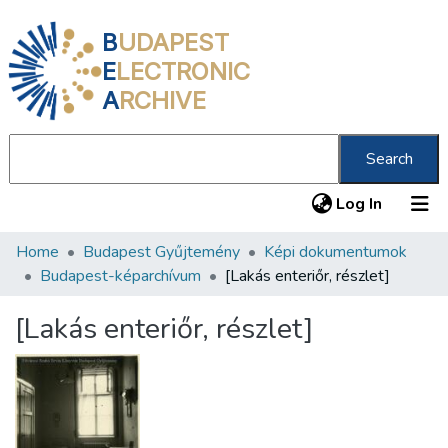
B
UDAPEST
E
LECTRONIC
A
RCHIVE
Search
(current
Log In
Home
Budapest Gyűjtemény
Képi dokumentumok
Communities & Collections
Budapest-képarchívum
[Lakás enteriőr, részlet]
All of DSpace
[Lakás enteriőr, részlet]
Statistics
About us