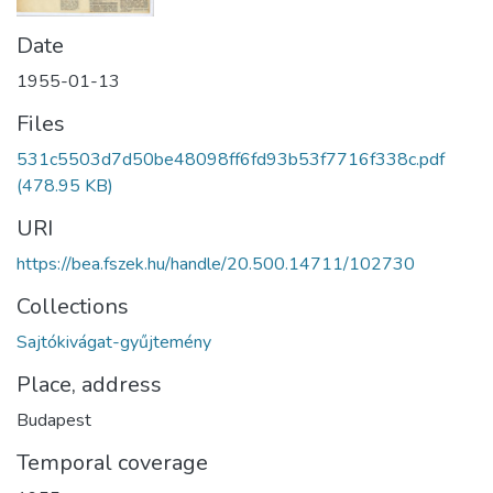
Date
1955-01-13
Files
531c5503d7d50be48098ff6fd93b53f7716f338c.pdf
(478.95 KB)
URI
https://bea.fszek.hu/handle/20.500.14711/102730
Collections
Sajtókivágat-gyűjtemény
Place, address
Budapest
Temporal coverage