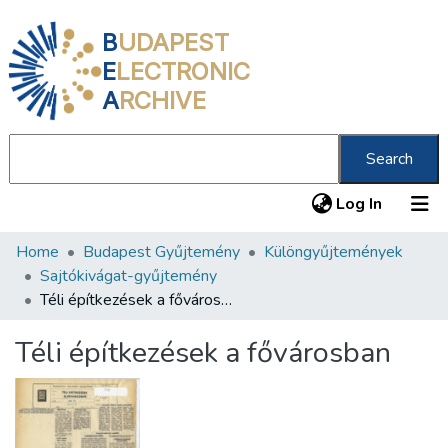
B
UDAPEST
E
LECTRONIC
A
RCHIVE
Search
(current
Log In
Home
Budapest Gyűjtemény
Különgyűjtemények
Communities & Collections
Sajtókivágat-gyűjtemény
All of DSpace
Téli építkezések a fővárosban
Statistics
Téli építkezések a fővárosban
About us