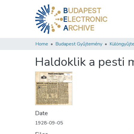
B
UDAPEST
E
LECTRONIC
A
RCHIVE
Home
Budapest Gyűjtemény
Különgyűjt
Haldoklik a pesti
Date
1928-09-05