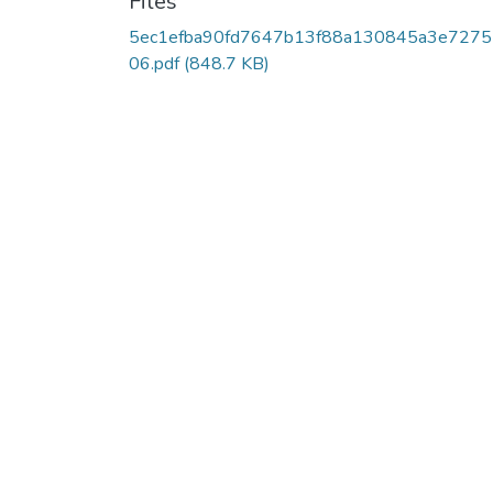
Files
5ec1efba90fd7647b13f88a130845a3e7275
06.pdf
(848.7 KB)