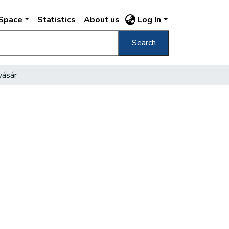
DSpace
Statistics
About us
Log In
Search
vásár