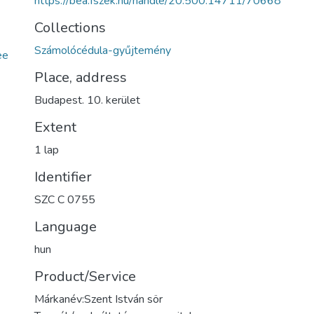
https://bea.fszek.hu/handle/20.500.14711/70668
Collections
Számolócédula-gyűjtemény
ee
Place, address
Budapest. 10. kerület
Extent
1 lap
Identifier
SZC C 0755
Language
hun
Product/Service
Márkanév:Szent István sör