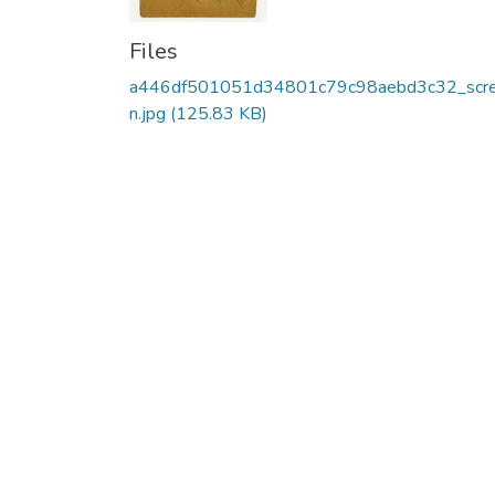
Files
a446df501051d34801c79c98aebd3c32_scr
n.jpg
(125.83 KB)