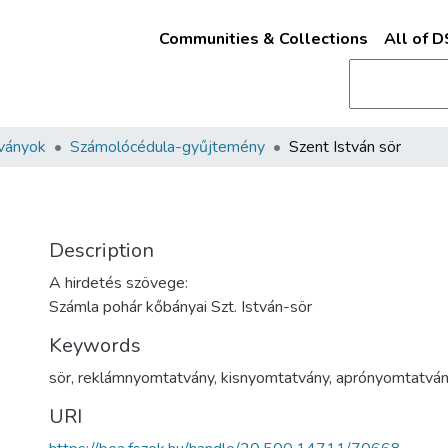
Communities & Collections
All of 
ványok
Számolócédula-gyűjtemény
Szent István sör
Description
A hirdetés szövege:
Számla pohár kőbányai Szt. István-sör
Keywords
sör
,
reklámnyomtatvány
,
kisnyomtatvány
,
aprónyomtatván
URI