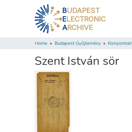
B
UDAPEST
E
LECTRONIC
A
RCHIVE
Home
Budapest Gyűjtemény
Kisnyomtat
Szent István sör