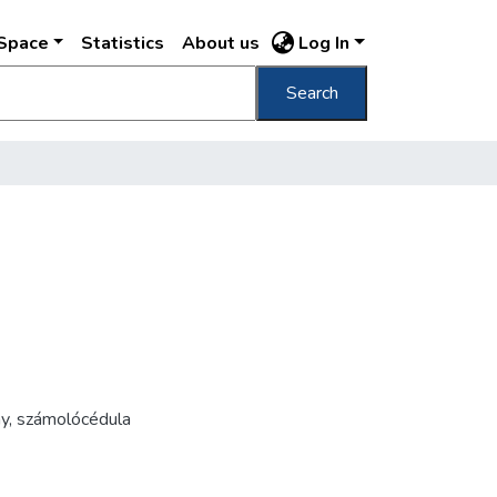
DSpace
Statistics
About us
Log In
Search
y
,
számolócédula