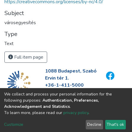
https://creativecommons.org/licenses/by-nc/4.0/
Subject
városegyesítés
Type
Text
Full item page
1088 Budapest, Szabó
Ervin tér 1.
+36-1-411-5000
info@fszek.hu
We collect and process your personal information for the
https://fszek.hu
following purposes:
Authentication, Preferences,
Acknowledgement and Statistics
.
To learn more, please read our
privacy policy
.
Customize
Decline
That's ok