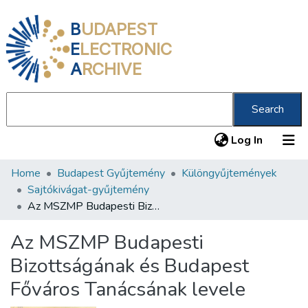
B
UDAPEST
E
LECTRONIC
A
RCHIVE
Search
(current
Log In
Home
Budapest Gyűjtemény
Különgyűjtemények
Communities & Collections
Sajtókivágat-gyűjtemény
All of DSpace
Az MSZMP Budapesti Bizottságának és Budapest Főváros Tanácsának levele
Statistics
Az MSZMP Budapesti
About us
Bizottságának és Budapest
Főváros Tanácsának levele