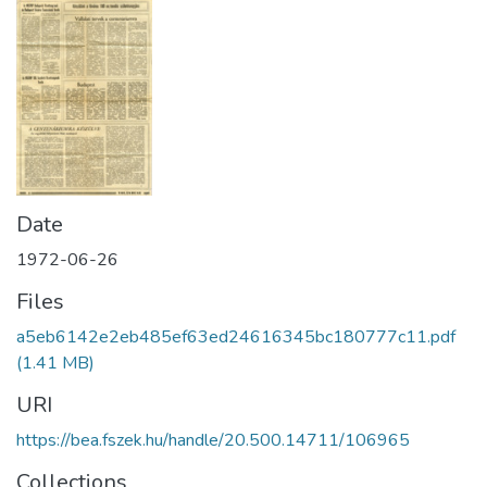
Date
1972-06-26
Files
a5eb6142e2eb485ef63ed24616345bc180777c11.pdf
(1.41 MB)
URI
https://bea.fszek.hu/handle/20.500.14711/106965
Collections