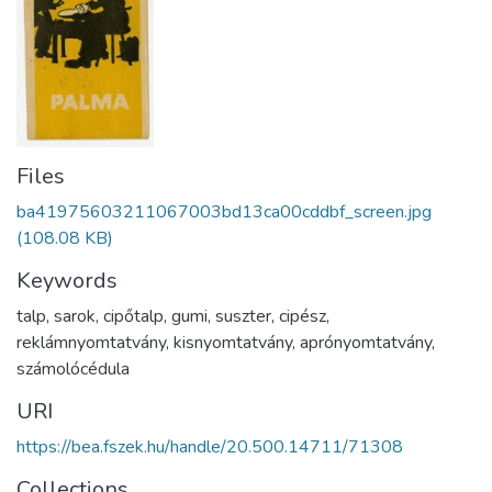
Files
ba41975603211067003bd13ca00cddbf_screen.jpg
(108.08 KB)
Keywords
talp
,
sarok
,
cipőtalp
,
gumi
,
suszter
,
cipész
,
reklámnyomtatvány
,
kisnyomtatvány
,
aprónyomtatvány
,
számolócédula
URI
https://bea.fszek.hu/handle/20.500.14711/71308
Collections