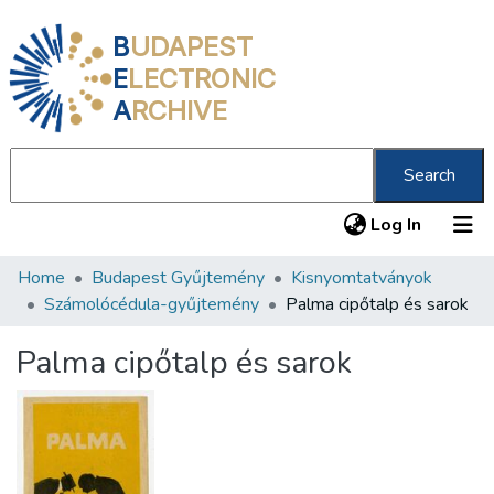
B
UDAPEST
E
LECTRONIC
A
RCHIVE
Search
(current
Log In
Home
Budapest Gyűjtemény
Kisnyomtatványok
Communities & Collections
Számolócédula-gyűjtemény
Palma cipőtalp és sarok
All of DSpace
Palma cipőtalp és sarok
Statistics
About us