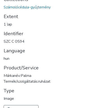
Számolócédula-gyűjtemény
Extent
1 lap
Identifier
SZC C 0594
Language
hun
Product/Service
Márkanév:Palma
Termék/szolgáltatás:ruházat
Type
Image