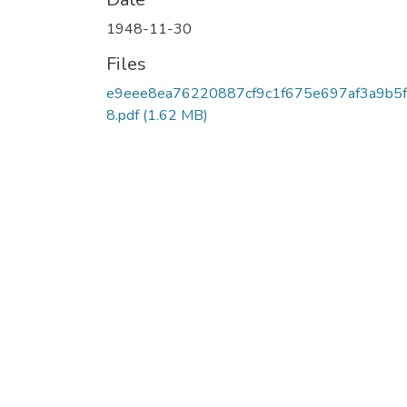
1948-11-30
Files
e9eee8ea76220887cf9c1f675e697af3a9b5
8.pdf
(1.62 MB)