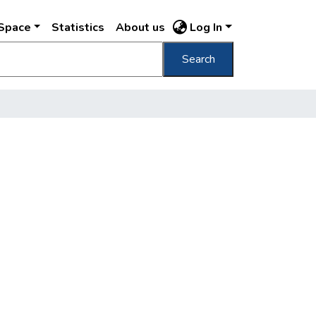
DSpace
Statistics
About us
Log In
Search