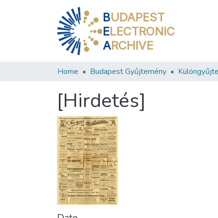
B
UDAPEST
E
LECTRONIC
A
RCHIVE
Home
Budapest Gyűjtemény
Különgyűjt
[Hirdetés]
Date