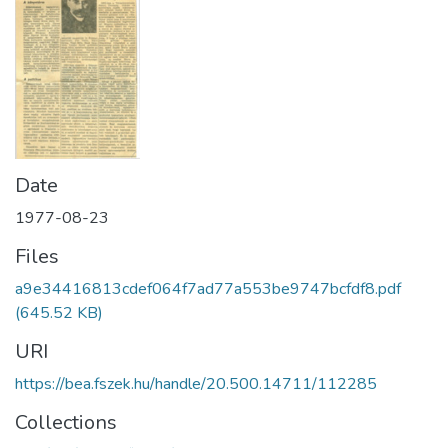
Date
1977-08-23
Files
a9e34416813cdef064f7ad77a553be9747bcfdf8.pdf
(645.52 KB)
URI
https://bea.fszek.hu/handle/20.500.14711/112285
Collections