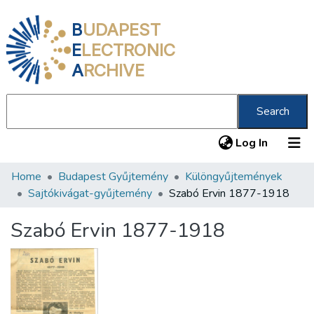
B
UDAPEST
E
LECTRONIC
A
RCHIVE
Search
(current
Log In
Home
Budapest Gyűjtemény
Különgyűjtemények
Communities & Collections
Sajtókivágat-gyűjtemény
Szabó Ervin 1877-1918
All of DSpace
Szabó Ervin 1877-1918
Statistics
About us