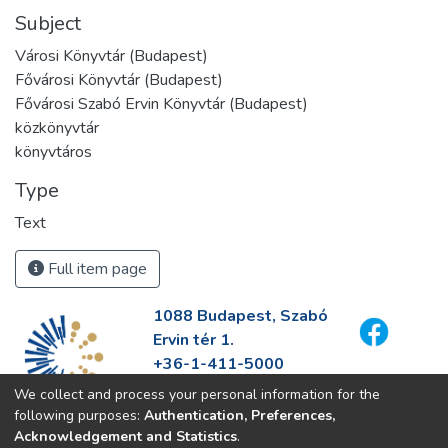
Subject
Városi Könyvtár (Budapest)
Fővárosi Könyvtár (Budapest)
Fővárosi Szabó Ervin Könyvtár (Budapest)
közkönyvtár
könyvtáros
Type
Text
Full item page
1088 Budapest, Szabó
Ervin tér 1.
+36-1-411-5000
info@fszek.hu
We collect and process your personal information for the
https://fszek.hu
following purposes:
Authentication, Preferences,
Acknowledgement and Statistics
.