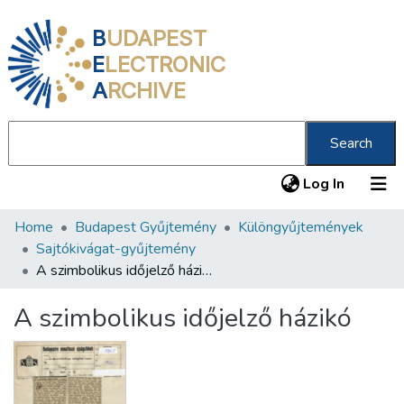
B
UDAPEST
E
LECTRONIC
A
RCHIVE
Search
(current
Log In
Home
Budapest Gyűjtemény
Különgyűjtemények
Communities & Collections
Sajtókivágat-gyűjtemény
All of DSpace
A szimbolikus időjelző házikó
Statistics
A szimbolikus időjelző házikó
About us