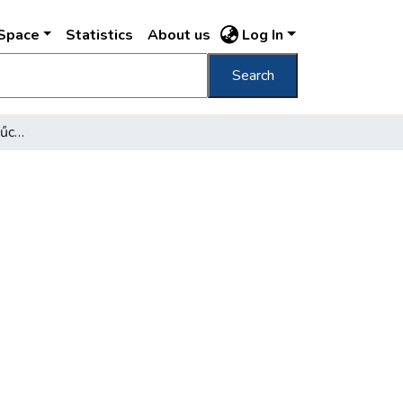
DSpace
Statistics
About us
Log In
Search
A Nagyhíd uccától - a műcsarnoki palotáig