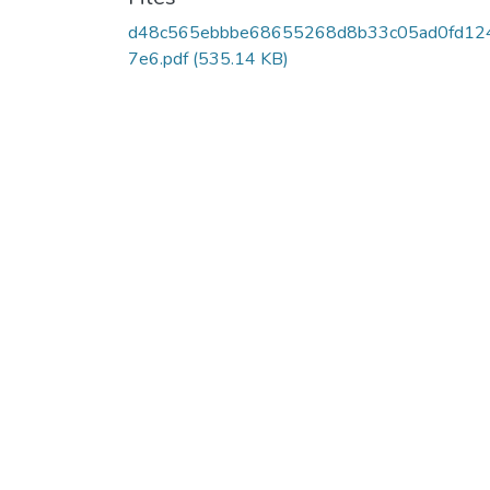
d48c565ebbbe68655268d8b33c05ad0fd12
7e6.pdf
(535.14 KB)