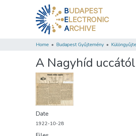
B
UDAPEST
E
LECTRONIC
A
RCHIVE
Home
Budapest Gyűjtemény
Különgyűjt
A Nagyhíd uccától
Date
1922-10-28
Files