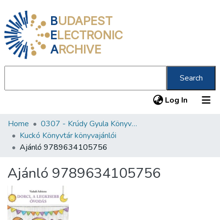
B
UDAPEST
E
LECTRONIC
A
RCHIVE
Search
(current
Log In
Home
0307 - Krúdy Gyula Könyvtár
Communities & Collections
Kuckó Könyvtár könyvajánlói
All of DSpace
Ajánló 9789634105756
Statistics
Ajánló 9789634105756
About us