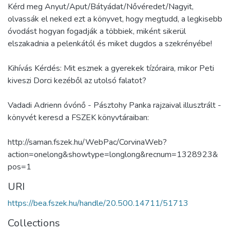
Kérd meg Anyut/Aput/Bátyádat/Nővéredet/Nagyit,
olvassák el neked ezt a könyvet, hogy megtudd, a legkisebb
óvodást hogyan fogadják a többiek, miként sikerül
elszakadnia a pelenkától és miket dugdos a szekrényébe!
Kihívás Kérdés: Mit esznek a gyerekek tízóraira, mikor Peti
kiveszi Dorci kezéből az utolsó falatot?
Vadadi Adrienn óvónő - Pásztohy Panka rajzaival illusztrált -
könyvét keresd a FSZEK könyvtáraiban:
http://saman.fszek.hu/WebPac/CorvinaWeb?
action=onelong&showtype=longlong&recnum=1328923&
pos=1
URI
https://bea.fszek.hu/handle/20.500.14711/51713
Collections