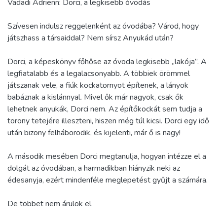
Vadadi Adrienn: Dorci, a legkisebb óvodás
Szívesen indulsz reggelenként az óvodába? Várod, hogy
játszhass a társaiddal? Nem sírsz Anyukád után?
Dorci, a képeskönyv főhőse az óvoda legkisebb „lakója”. A
legfiatalabb és a legalacsonyabb. A többiek örömmel
játszanak vele, a fiúk kockatornyot építenek, a lányok
babáznak a kislánnyal. Mivel ők már nagyok, csak ők
lehetnek anyukák, Dorci nem. Az építőkockát sem tudja a
torony tetejére illeszteni, hiszen még túl kicsi. Dorci egy idő
után bizony felháborodik, és kijelenti, már ő is nagy!
A második mesében Dorci megtanulja, hogyan intézze el a
dolgát az óvodában, a harmadikban hiányzik neki az
édesanyja, ezért mindenféle meglepetést gyűjt a számára.
De többet nem árulok el.