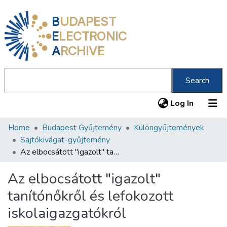
B
UDAPEST
E
LECTRONIC
A
RCHIVE
Search
(current
Log In
Home
Budapest Gyűjtemény
Különgyűjtemények
Communities & Collections
Sajtókivágat-gyűjtemény
All of DSpace
Az elbocsátott "igazolt" tanítónőkről és lefokozott iskolaigazgatókról
Statistics
Az elbocsátott "igazolt"
About us
tanítónőkről és lefokozott
iskolaigazgatókról