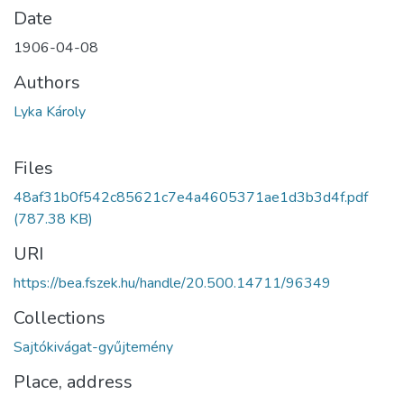
Date
1906-04-08
Authors
Lyka Károly
Files
48af31b0f542c85621c7e4a4605371ae1d3b3d4f.pdf
(787.38 KB)
URI
https://bea.fszek.hu/handle/20.500.14711/96349
Collections
Sajtókivágat-gyűjtemény
Place, address