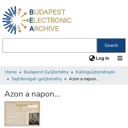
B
UDAPEST
E
LECTRONIC
A
RCHIVE
Search
(current
Log In
Home
Budapest Gyűjtemény
Különgyűjtemények
Communities & Collections
Sajtókivágat-gyűjtemény
Azon a napon…
All of DSpace
Azon a napon…
Statistics
About us