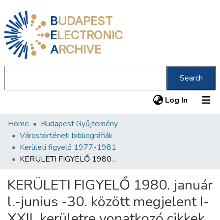
B
UDAPEST
E
LECTRONIC
A
RCHIVE
Search
(current
Log In
Home
Budapest Gyűjtemény
Communities & Collections
Várostörténeti bibliográfiák
All of DSpace
Kerületi figyelő 1977-1981
KERÜLETI FIGYELŐ 1980. január l.-junius -30. között megjelent I-XXII. kerületre vonatkozó cikkek, tanulmányok bibliográfiája
Statistics
KERÜLETI FIGYELŐ 1980. január
About us
l.-junius -30. között megjelent I-
XXII. kerületre vonatkozó cikkek,