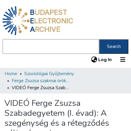
B
UDAPEST
E
LECTRONIC
A
RCHIVE
Search
(current
Log In
Home
Szociológiai Gyűjtemény
Communities & Collections
Ferge Zsuzsa szakmai örökségének nyomában
All of DSpace
VIDEÓ Ferge Zsuzsa Szabadegyetem (I. évad): A szegénység és a rétegződés változó arcai
Statistics
VIDEÓ Ferge Zsuzsa
About us
Szabadegyetem (I. évad): A
szegénység és a rétegződés