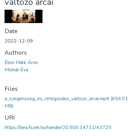
változó arcai
Date
2022-12-09
Authors
Éber Márk Áron
Molnár Éva
Files
a_szegenyseg_es_retegzodes_valtozo_arcai.mp4
(654.91
MB)
URI
https://bea.fszek.hu/handle/20.500.14711/43725