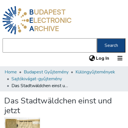
B
UDAPEST
E
LECTRONIC
A
RCHIVE
Search
(current
Log In
Home
Budapest Gyűjtemény
Különgyűjtemények
Communities & Collections
Sajtókivágat-gyűjtemény
All of DSpace
Das Stadtwäldchen einst und jetzt
Statistics
Das Stadtwäldchen einst und
About us
jetzt