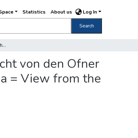
DSpace
Statistics
About us
Log In
Search
Budapest Látkép a budai hegyekről = Aussicht von den Ofner Bergen = Panorama des montagnes de Buda = View from the montains of Buda
cht von den Ofner
a = View from the