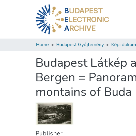
B
UDAPEST
E
LECTRONIC
A
RCHIVE
Home
Budapest Gyűjtemény
Képi doku
Budapest Látkép a
Bergen = Panoram
montains of Buda
Publisher