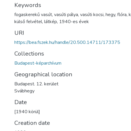
Keywords
fogaskerekű vasút
,
vasúti pálya
,
vasúti kocsi
,
hegy
,
flóra
,
k
külső felvétel
,
látkép
,
1940-es évek
URI
https://bea.fszek.hu/handle/20.500.14711/173375
Collections
Budapest-képarchívum
Geographical location
Budapest. 12. kerület
Svábhegy
Date
[1940 körül]
Creation date