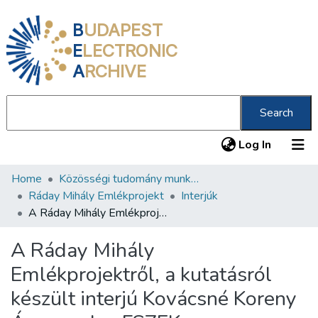
B
UDAPEST
E
LECTRONIC
A
RCHIVE
Search
(current
Log In
Home
Közösségi tudomány munkacsoport
Communities & Collections
Ráday Mihály Emlékprojekt
Interjúk
All of DSpace
A Ráday Mihály Emlékprojektről, a kutatásról készült interjú Kovácsné Koreny Ágnessel, a FSZEK főigazgatójával
Statistics
A Ráday Mihály
About us
Emlékprojektről, a kutatásról
készült interjú Kovácsné Koreny