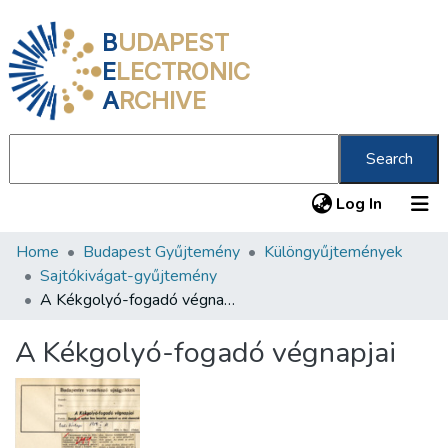
B
UDAPEST
E
LECTRONIC
A
RCHIVE
Search
(current
Log In
Home
Budapest Gyűjtemény
Különgyűjtemények
Communities & Collections
Sajtókivágat-gyűjtemény
All of DSpace
A Kékgolyó-fogadó végnapjai
Statistics
A Kékgolyó-fogadó végnapjai
About us