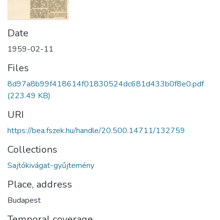
Date
1959-02-11
Files
8d97a8b99f418614f01830524dc681d433b0f8e0.pdf
(223.49 KB)
URI
https://bea.fszek.hu/handle/20.500.14711/132759
Collections
Sajtókivágat-gyűjtemény
Place, address
Budapest
Temporal coverage