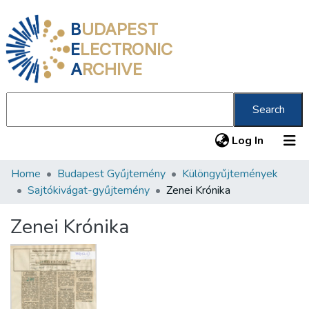
B
UDAPEST
E
LECTRONIC
A
RCHIVE
Search
(current
Log In
Home
Budapest Gyűjtemény
Különgyűjtemények
Communities & Collections
Sajtókivágat-gyűjtemény
Zenei Krónika
All of DSpace
Zenei Krónika
Statistics
About us