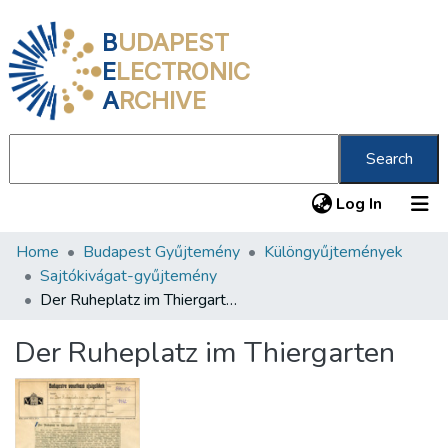
B
UDAPEST
E
LECTRONIC
A
RCHIVE
Search
(current
Log In
Home
Budapest Gyűjtemény
Különgyűjtemények
Communities & Collections
Sajtókivágat-gyűjtemény
All of DSpace
Der Ruheplatz im Thiergarten
Statistics
Der Ruheplatz im Thiergarten
About us