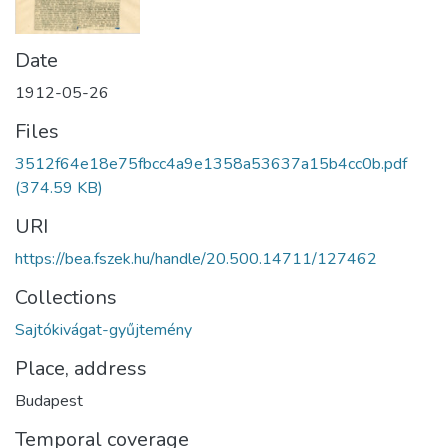
Date
1912-05-26
Files
3512f64e18e75fbcc4a9e1358a53637a15b4cc0b.pdf
(374.59 KB)
URI
https://bea.fszek.hu/handle/20.500.14711/127462
Collections
Sajtókivágat-gyűjtemény
Place, address
Budapest
Temporal coverage