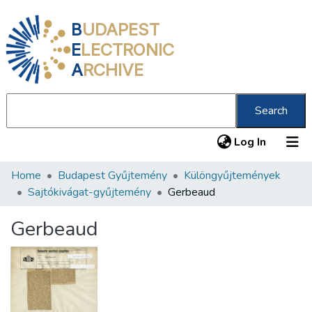
B
UDAPEST
E
LECTRONIC
A
RCHIVE
Search
(current
Log In
Home
Budapest Gyűjtemény
Különgyűjtemények
Communities & Collections
Sajtókivágat-gyűjtemény
Gerbeaud
All of DSpace
Gerbeaud
Statistics
About us