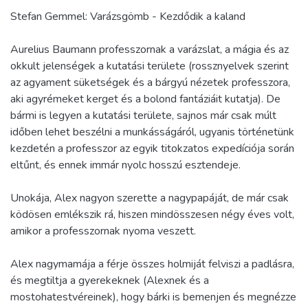
Stefan Gemmel: Varázsgömb - Kezdődik a kaland
Aurelius Baumann professzornak a varázslat, a mágia és az
okkult jelenségek a kutatási területe (rossznyelvek szerint
az agyament süketségek és a bárgyú nézetek professzora,
aki agyrémeket kerget és a bolond fantáziáit kutatja). De
bármi is legyen a kutatási területe, sajnos már csak múlt
időben lehet beszélni a munkásságáról, ugyanis történetünk
kezdetén a professzor az egyik titokzatos expedíciója során
eltűnt, és ennek immár nyolc hosszú esztendeje.
Unokája, Alex nagyon szerette a nagypapáját, de már csak
ködösen emlékszik rá, hiszen mindösszesen négy éves volt,
amikor a professzornak nyoma veszett.
Alex nagymamája a férje összes holmiját felviszi a padlásra,
és megtiltja a gyerekeknek (Alexnek és a
mostohatestvéreinek), hogy bárki is bemenjen és megnézze