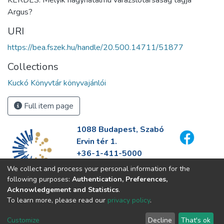
KÉRDÉS: Melyik nagyhatalmú varázslótársaság tagja
Argus?
URI
https://bea.fszek.hu/handle/20.500.14711/51877
Collections
Kuckó Könyvtár könyvajánlói
Full item page
1088 Budapest, Szabó
Ervin tér 1.
+36-1-411-5000
info@fszek.hu
We collect and process your personal information for the
https://fszek.hu
following purposes:
Authentication, Preferences,
Acknowledgement and Statistics
.
To learn more, please read our
privacy policy
.
Customize
Decline
That's ok