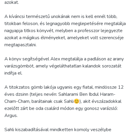
azokat.
A kíváncsi természetű unokának nem is kell ennél több,
titokban feloson, és legnagyobb meglepetésére megtalálja
nagyapja titkos könyvét, melyben a professzor lejegyezte
azokat a mágikus élményeket, amelyeket volt szerencséje
megtapasztalni.
A könyv segítségével Alex megtalálja a padláson az arany
varázsgömböt, amely végeláthatatlan kalandok sorozatát
indítja el.
A titokzatos gömb lakója ugyanis egy fiatal, mindössze 12
éves dzsinn (teljes nevén: Sahlarami Ben Ibdul Haram-
Cham-Cham, barátainak csak Sahli😊), akit évszázadokkal
ezelőtt zárt be oda csalárd módon egy gonosz varázsló:
Argus.
Sahli kiszabadításával mindketten komoly veszélybe