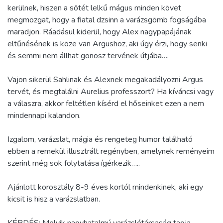
kerülnek, hiszen a sötét lelkű mágus minden követ
megmozgat, hogy a fiatal dzsinn a varázsgömb fogságába
maradjon. Ráadásul kiderül, hogy Alex nagypapájának
eltűnésének is köze van Argushoz, aki úgy érzi, hogy senki
és semmi nem állhat gonosz tervének útjába….
Vajon sikerül Sahlinak és Alexnek megakadályozni Argus
tervét, és megtalálni Aurelius professzort? Ha kíváncsi vagy
a válaszra, akkor feltétlen kísérd el hőseinket ezen a nem
mindennapi kalandon.
Izgalom, varázslat, mágia és rengeteg humor található
ebben a remekül illusztrált regényben, amelynek reményeim
szerint még sok folytatása ígérkezik…..
Ajánlott korosztály 8-9 éves kortól mindenkinek, aki egy
kicsit is hisz a varázslatban.