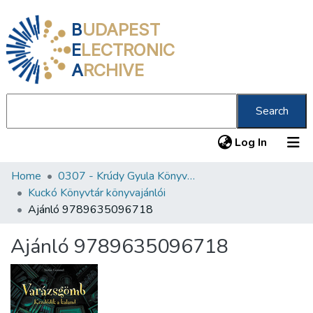
B
UDAPEST
E
LECTRONIC
A
RCHIVE
Search
(current
Log In
Home
0307 - Krúdy Gyula Könyvtár
Communities & Collections
Kuckó Könyvtár könyvajánlói
All of DSpace
Ajánló 9789635096718
Statistics
Ajánló 9789635096718
About us