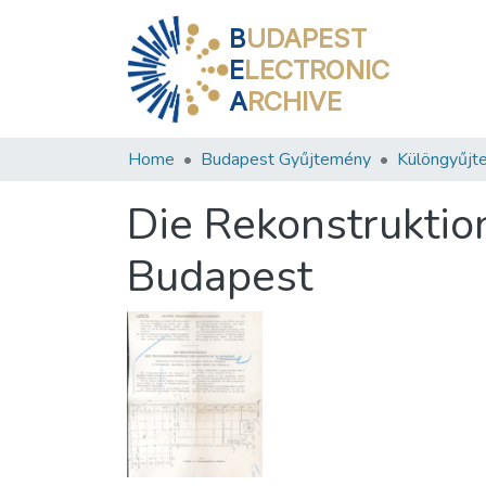
B
UDAPEST
E
LECTRONIC
A
RCHIVE
Home
Budapest Gyűjtemény
Különgyűjt
Die Rekonstruktio
Budapest