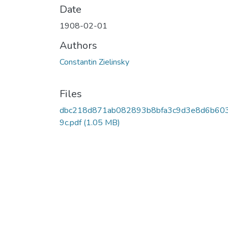
Date
1908-02-01
Authors
Constantin Zielinsky
Files
dbc218d871ab082893b8bfa3c9d3e8d6b60
9c.pdf
(1.05 MB)