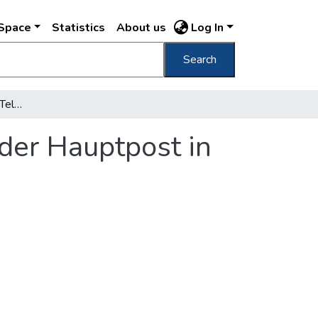
DSpace
Statistics
About us
Log In
Search
Die Rekonstruktion der Telegraphenzentralder Hauptpost in Budapest
der Hauptpost in